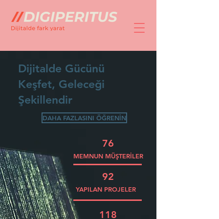
Dijitalde Gücünü
Keşfet, Geleceği
Şekillendir
DAHA FAZLASINI ÖĞRENİN
76
MEMNUN MÜŞTERİLER
92
YAPILAN PROJELER
118