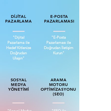
DİJİTAL
E-POSTA
PAZARLAMA
PAZARLAMASI
"Dijital
"E-Posta
Pazarlama ile
Pazarlaması ile
Hedef Kitlenize
Doğrudan İletişim
Doğrudan
Kurun"
Ulaşın"
SOSYAL
ARAMA
MEDYA
MOTORU
YÖNETİMİ
OPTİMİZASYONU
(SEO)
"Sosyal Medya
"SEO ile