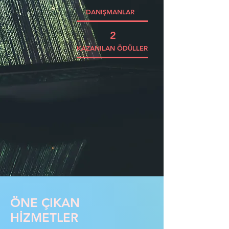
DANIŞMANLAR
2
KAZANILAN ÖDÜLLER
ÖNE ÇIKAN
HİZMETLER