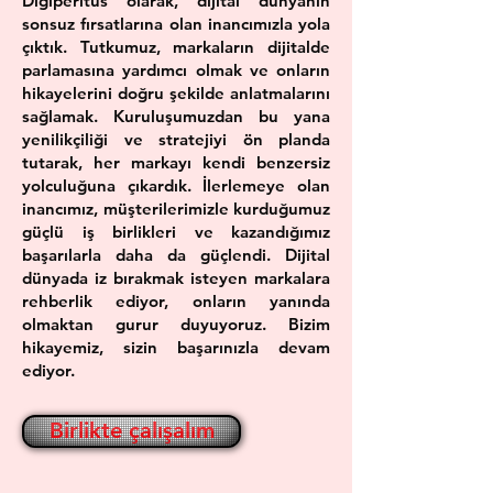
Digiperitus olarak, dijital dünyanın
sonsuz fırsatlarına olan inancımızla yola
çıktık. Tutkumuz, markaların dijitalde
parlamasına yardımcı olmak ve onların
hikayelerini doğru şekilde anlatmalarını
sağlamak. Kuruluşumuzdan bu yana
yenilikçiliği ve stratejiyi ön planda
tutarak, her markayı kendi benzersiz
yolculuğuna çıkardık. İlerlemeye olan
inancımız, müşterilerimizle kurduğumuz
güçlü iş birlikleri ve kazandığımız
başarılarla daha da güçlendi. Dijital
dünyada iz bırakmak isteyen markalara
rehberlik ediyor, onların yanında
olmaktan gurur duyuyoruz. Bizim
hikayemiz, sizin başarınızla devam
ediyor.
Birlikte çalışalım