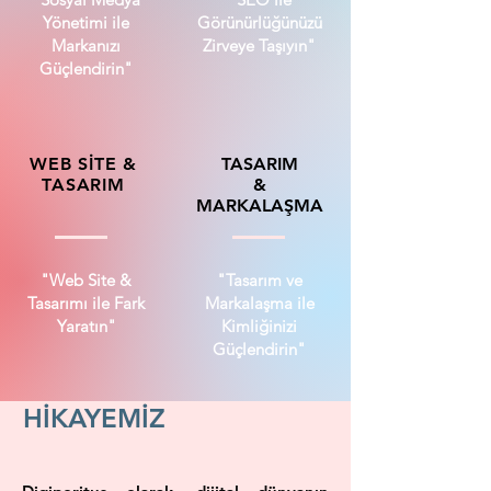
Yönetimi ile
Görünürlüğünüzü
Markanızı
Zirveye Taşıyın"
Güçlendirin"
WEB SİTE &
TASARIM
TASARIM
&
MARKALAŞMA
"Web Site &
"Tasarım ve
Tasarımı ile Fark
Markalaşma ile
Yaratın"
Kimliğinizi
Güçlendirin"
HİKAYEMİZ